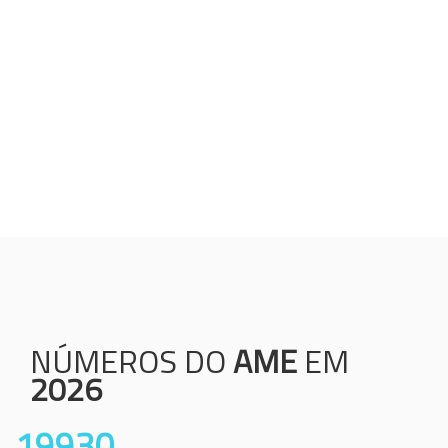
Humanização;
Resolutividade;
Ética;
Transparência;
Comprometimento;
Colaboração.
NÚMEROS DO
AME
EM
2026
19930