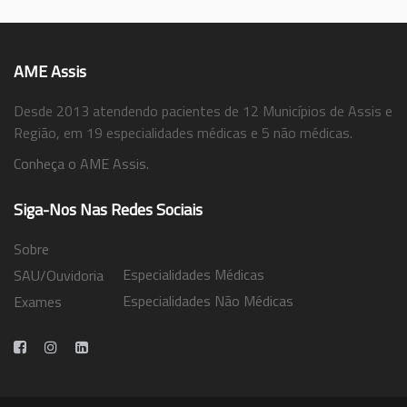
AME Assis
Desde 2013 atendendo pacientes de 12 Municípios de Assis e
Região, em 19 especialidades médicas e 5 não médicas.
Conheça o AME Assis.
Siga-Nos Nas Redes Sociais
Sobre
Especialidades Médicas
SAU/Ouvidoria
Especialidades Não Médicas
Exames
Trabalhe Conosco