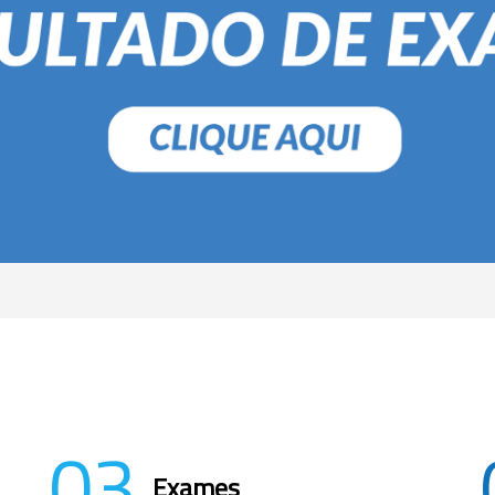
03
Exames