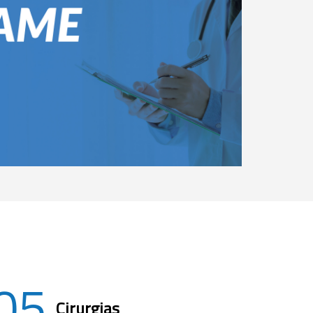
05
Cirurgias