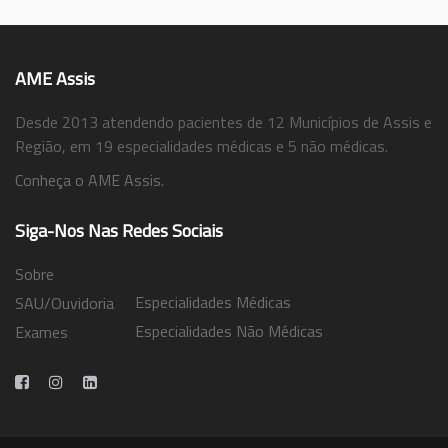
AME Assis
Desde 2013 atendendo pacientes de 12 Municípios de Assis e
Região, em 19 especialidades médicas e 5 não médicas.
Conheça o AME Assis.
Siga-Nos Nas Redes Sociais
Sobre
Especialidades Médicas
SAU/Ouvidoria
Especialidades Não Médicas
Exames
Trabalhe Conosco