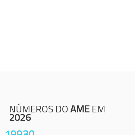
Humanização;
Resolutividade;
Ética;
Transparência;
Comprometimento;
Colaboração.
NÚMEROS DO
AME
EM
2026
19930