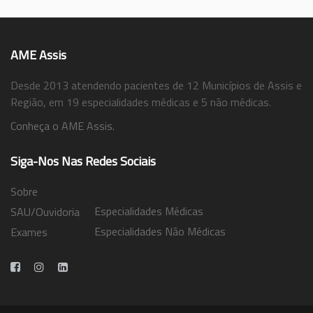
AME Assis
Desde 2013 atendendo pacientes de 12 Municípios de Assis e
Região, em 19 especialidades médicas e 5 não médicas.
Conheça o AME Assis.
Siga-Nos Nas Redes Sociais
Sobre
Especialidades Médicas
SAU/Ouvidoria
Especialidades Não Médicas
Exames
Trabalhe Conosco