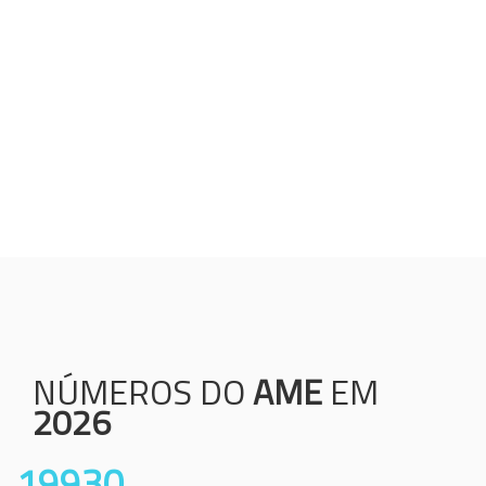
Humanização;
Resolutividade;
Ética;
Transparência;
Comprometimento;
Colaboração.
NÚMEROS DO
AME
EM
2026
19930