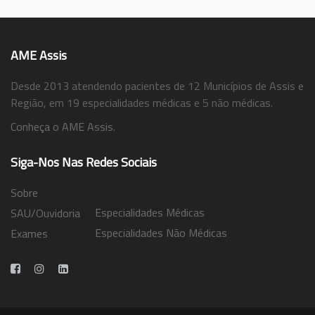
AME Assis
Desde 2013 atendendo pacientes de 12 Municípios de Assis e
Região, em 19 especialidades médicas e 5 não médicas.
Conheça o AME Assis.
Siga-Nos Nas Redes Sociais
Sobre
Especialidades Médicas
SAU/Ouvidoria
Especialidades Não Médicas
Exames
Trabalhe Conosco