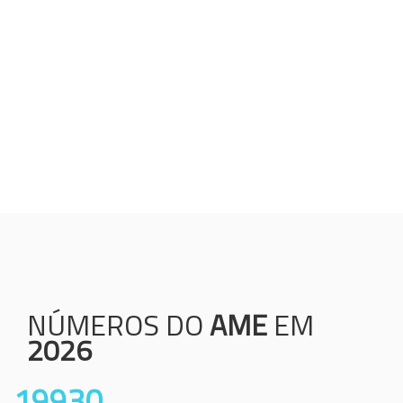
Humanização;
Resolutividade;
Ética;
Transparência;
Comprometimento;
Colaboração.
NÚMEROS DO
AME
EM
2026
19930