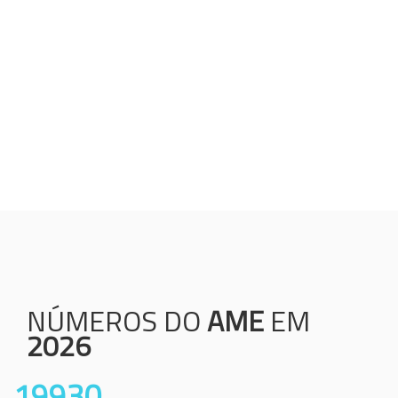
Humanização;
Resolutividade;
Ética;
Transparência;
Comprometimento;
Colaboração.
NÚMEROS DO
AME
EM
2026
19930