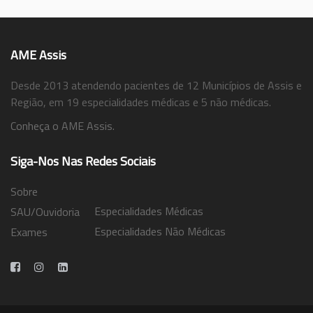
AME Assis
Desde 2013 atendendo pacientes de 12 Municípios de Assis e
Região, em 19 especialidades médicas e 5 não médicas.
Conheça o AME Assis.
Siga-Nos Nas Redes Sociais
Sobre
Especialidades Médicas
SAU/Ouvidoria
Especialidades Não Médicas
Exames
Trabalhe Conosco