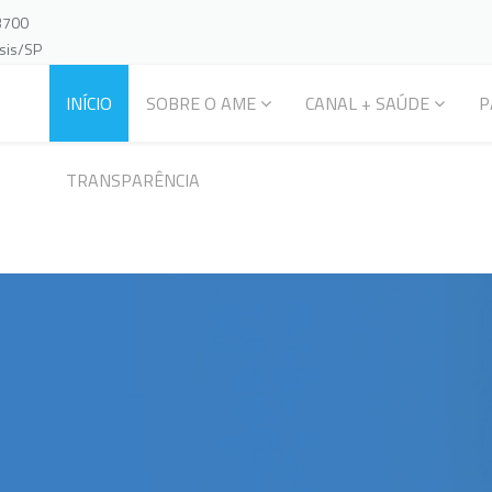
-3700
ssis/SP
INÍCIO
SOBRE O AME
CANAL + SAÚDE
P
TRANSPARÊNCIA