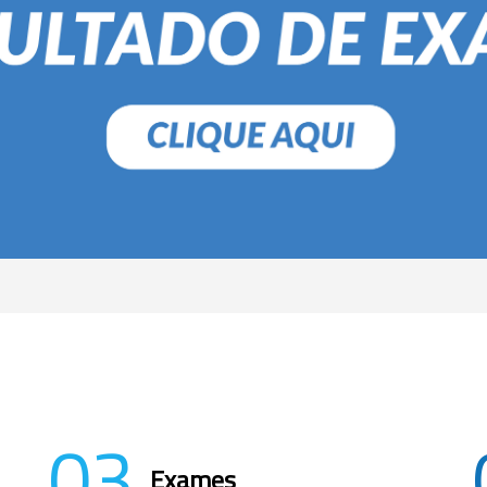
03
Exames