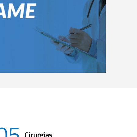
05
Cirurgias