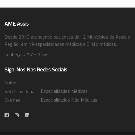
AME Assis
Desde 2013 atendendo pacientes de 12 Municípios de Assis e
Região, em 19 especialidades médicas e 5 não médicas.
Conheça o AME Assis.
Siga-Nos Nas Redes Sociais
Sobre
Especialidades Médicas
SAU/Ouvidoria
Especialidades Não Médicas
Exames
Trabalhe Conosco