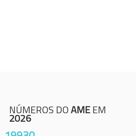
Humanização;
Resolutividade;
Ética;
Transparência;
Comprometimento;
Colaboração.
NÚMEROS DO
AME
EM
2026
19930