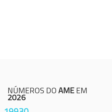
Humanização;
Resolutividade;
Ética;
Transparência;
Comprometimento;
Colaboração.
NÚMEROS DO
AME
EM
2026
19930