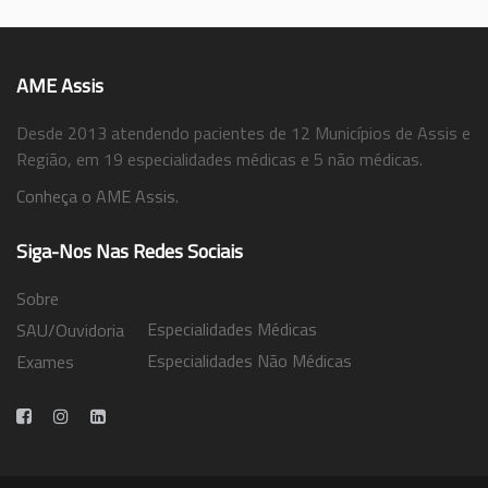
AME Assis
Desde 2013 atendendo pacientes de 12 Municípios de Assis e
Região, em 19 especialidades médicas e 5 não médicas.
Conheça o AME Assis.
Siga-Nos Nas Redes Sociais
Sobre
Especialidades Médicas
SAU/Ouvidoria
Especialidades Não Médicas
Exames
Trabalhe Conosco