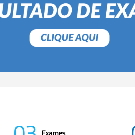
03
Exames