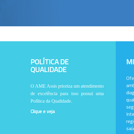
POLÍTICA DE
M
QUALIDADE
Of
amb
O AME Assis prioriza um atendimento
dia
de excelência para isso possui uma
qu
Política da Qualidade.
se
Clique e veja
Int
reg
saú