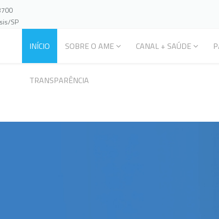
-3700
ssis/SP
INÍCIO
SOBRE O AME
CANAL + SAÚDE
P
TRANSPARÊNCIA