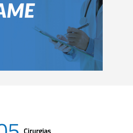
05
Cirurgias