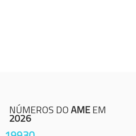
Humanização;
Resolutividade;
Ética;
Transparência;
Comprometimento;
Colaboração.
NÚMEROS DO
AME
EM
2026
19930