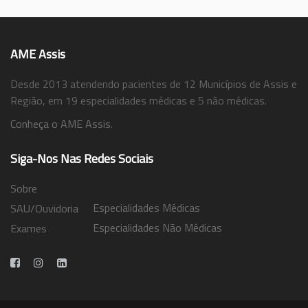
AME Assis
Desde 2013 atendendo pacientes de 12 Municípios de Assis e
Região, em 19 especialidades médicas e 5 não médicas.
Conheça o AME Assis.
Siga-Nos Nas Redes Sociais
Sobre
Especialidades Médicas
SAU/Ouvidoria
Especialidades Não Médicas
Exames
Trabalhe Conosco