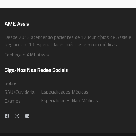
AME Assis
Desde 2013 atendendo pacientes de 12 Municípios de Assis e
Região, em 19 especialidades médicas e 5 não médicas.
Conheça o AME Assis.
Siga-Nos Nas Redes Sociais
Sobre
Especialidades Médicas
SAU/Ouvidoria
Especialidades Não Médicas
Exames
Trabalhe Conosco