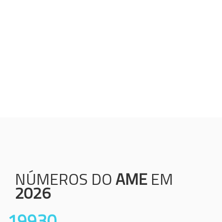
Humanização;
Resolutividade;
Ética;
Transparência;
Comprometimento;
Colaboração.
NÚMEROS DO
AME
EM
2026
19930