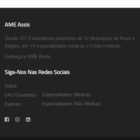
AME Assis
Desde 2013 atendendo pacientes de 12 Municípios de Assis e
Região, em 19 especialidades médicas e 5 não médicas.
Conheça o AME Assis.
Siga-Nos Nas Redes Sociais
Sobre
Especialidades Médicas
SAU/Ouvidoria
Especialidades Não Médicas
Exames
Trabalhe Conosco