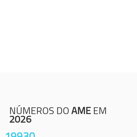
Humanização;
Resolutividade;
Ética;
Transparência;
Comprometimento;
Colaboração.
NÚMEROS DO
AME
EM
2026
19930