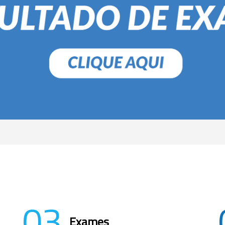
03
Exames