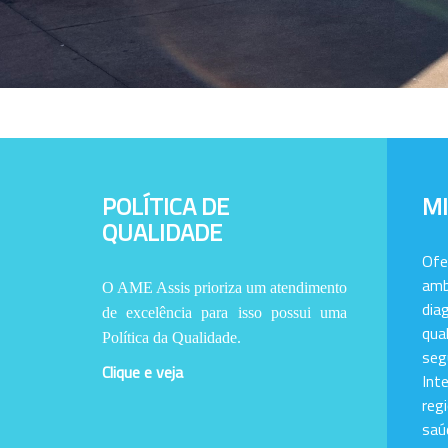
POLÍTICA DE
M
QUALIDADE
Of
amb
O AME Assis prioriza um atendimento
dia
de excelência para isso possui uma
qu
Política da Qualidade.
se
Clique e veja
Int
reg
saú