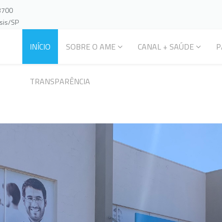
-3700
ssis/SP
INÍCIO
SOBRE O AME
CANAL + SAÚDE
P
TRANSPARÊNCIA