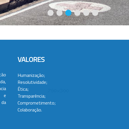
VALORES
tão
Humanização;
da,
Resolutividade;
cia
Ética;
 e
Transparência;
 da
Comprometimento;
Colaboração.