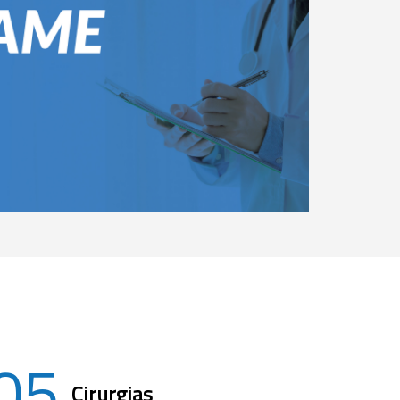
05
Cirurgias