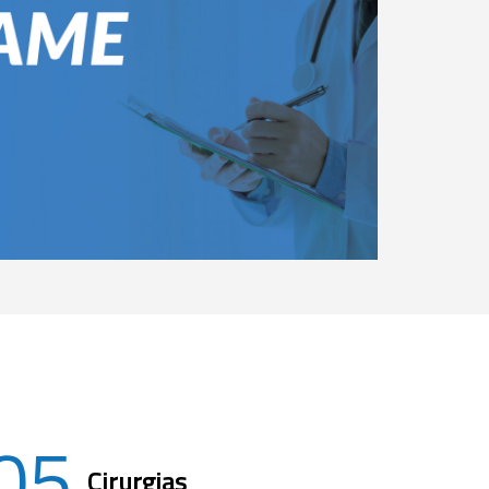
05
Cirurgias