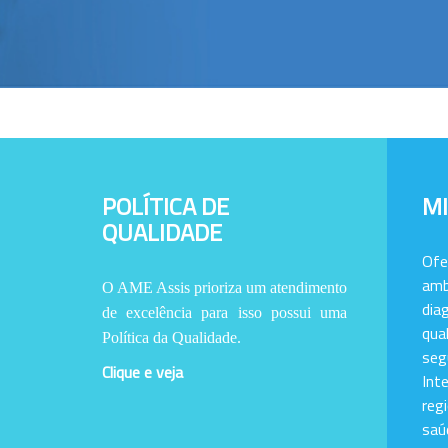
POLÍTICA DE
M
QUALIDADE
Of
amb
O AME Assis prioriza um atendimento
dia
de excelência para isso possui uma
qu
Política da Qualidade.
se
Clique e veja
Int
reg
saú