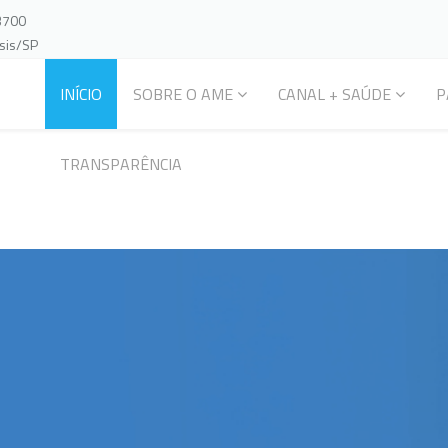
-3700
ssis/SP
INÍCIO
SOBRE O AME
CANAL + SAÚDE
P
TRANSPARÊNCIA