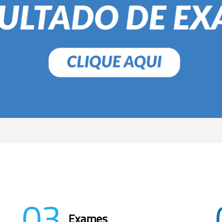
03
Exames