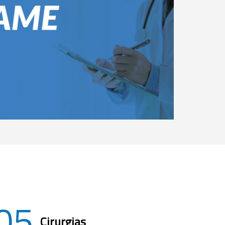
05
Cirurgias