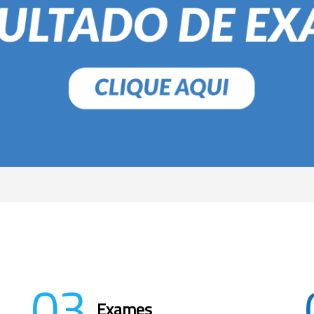
03
Exames