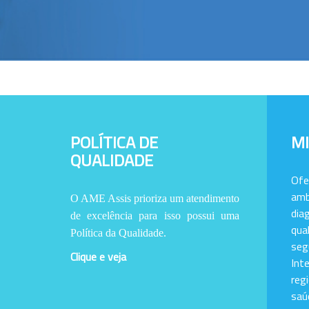
POLÍTICA DE
M
QUALIDADE
Of
amb
O AME Assis prioriza um atendimento
dia
de excelência para isso possui uma
qu
Política da Qualidade.
se
Clique e veja
Int
reg
saú