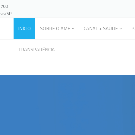
-3700
ssis/SP
INÍCIO
SOBRE O AME
CANAL + SAÚDE
P
TRANSPARÊNCIA