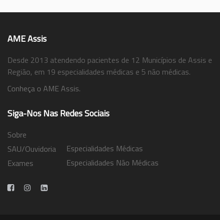
AME Assis
Desde 2013 atendendo pacientes de 12 Municípios de Assis e
Região, em 19 especialidades médicas e 5 não médicas.
Conheça o AME Assis.
Siga-Nos Nas Redes Sociais
Sobre
Especialidades Médicas
SAU/Ouvidoria
Especialidades Não Médicas
Exames
Trabalhe Conosco