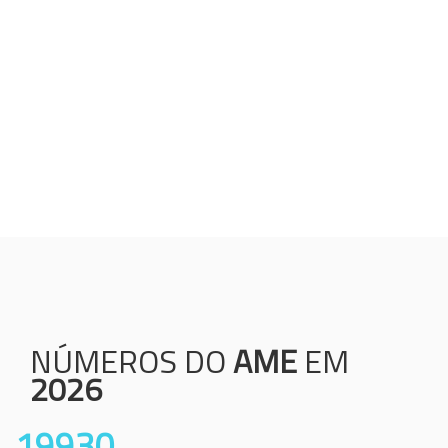
Humanização;
Resolutividade;
Ética;
Transparência;
Comprometimento;
Colaboração.
NÚMEROS DO
AME
EM
2026
19930