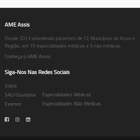
AME Assis
Desde 2013 atendendo pacientes de 12 Municípios de Assis e
Região, em 19 especialidades médicas e 5 não médicas.
Conheça o AME Assis.
Siga-Nos Nas Redes Sociais
Sobre
Especialidades Médicas
SAU/Ouvidoria
Especialidades Não Médicas
Exames
Trabalhe Conosco