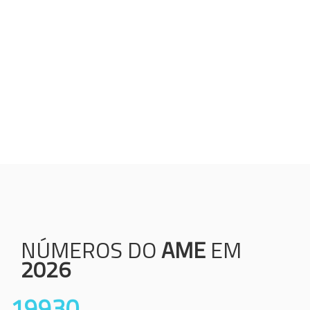
Humanização;
Resolutividade;
Ética;
Transparência;
Comprometimento;
Colaboração.
NÚMEROS DO
AME
EM
2026
19930