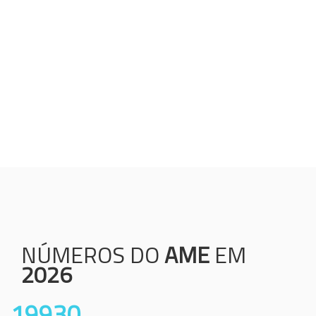
Humanização;
Resolutividade;
Ética;
Transparência;
Comprometimento;
Colaboração.
NÚMEROS DO
AME
EM
2026
19930