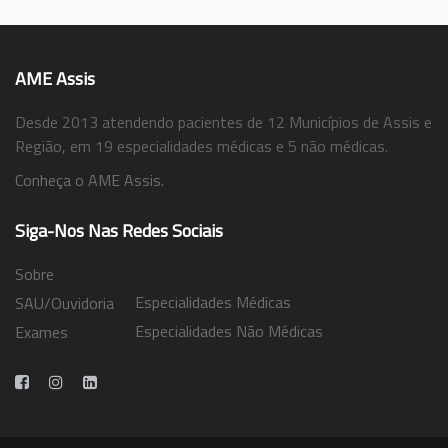
AME Assis
Desde 2013 atendendo pacientes de 12 Municípios de Assis e
Região, em 19 especialidades médicas e 5 não médicas.
Conheça o AME Assis.
Siga-Nos Nas Redes Sociais
Sobre
Especialidades Médicas
SAU/Ouvidoria
Especialidades Não Médicas
Exames
Trabalhe Conosco