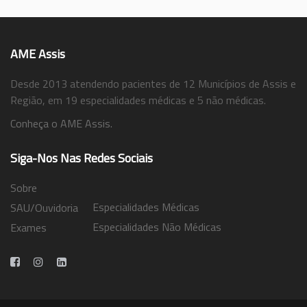
AME Assis
Desde 2013 atendendo pacientes de 12 Municípios de Assis e
Região, em 19 especialidades médicas e 5 não médicas.
Conheça o AME Assis.
Siga-Nos Nas Redes Sociais
Sobre
Especialidades Médicas
SAU/Ouvidoria
Especialidades Não Médicas
Exames
Trabalhe Conosco