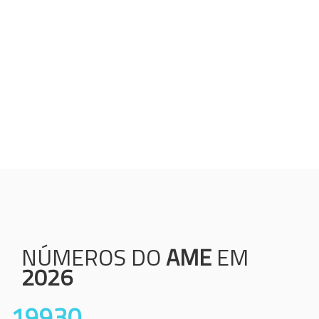
Humanização;
Resolutividade;
Ética;
Transparência;
Comprometimento;
Colaboração.
NÚMEROS DO
AME
EM
2026
19930