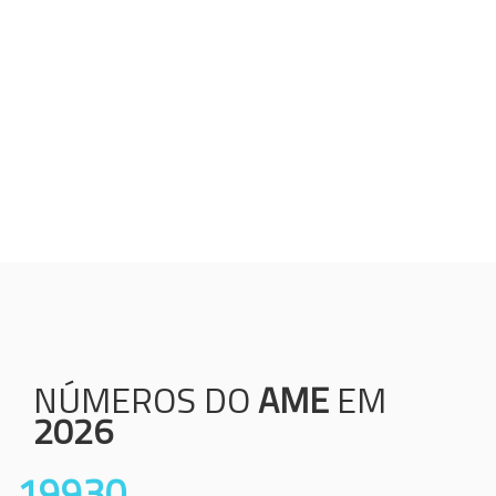
Humanização;
Resolutividade;
Ética;
Transparência;
Comprometimento;
Colaboração.
NÚMEROS DO
AME
EM
2026
19930