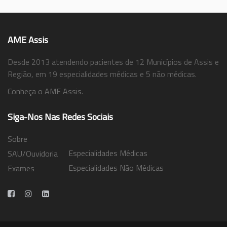
AME Assis
Desde 2013 atendendo pacientes de 12 Municípios de Assis e
Região, em 19 especialidades médicas e 5 não médicas.
Conheça o AME Assis.
Siga-Nos Nas Redes Sociais
Sobre
Especialidades Médicas
SAU/Ouvidoria
Especialidades Não Médicas
Exames
Trabalhe Conosco