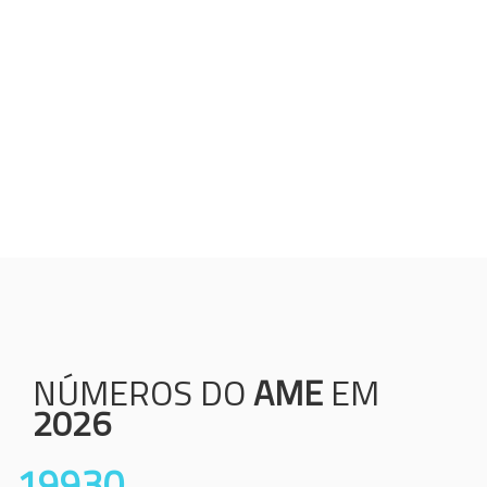
Humanização;
Resolutividade;
Ética;
Transparência;
Comprometimento;
Colaboração.
NÚMEROS DO
AME
EM
2026
19930