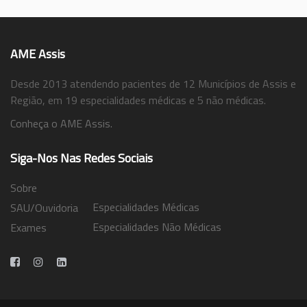
AME Assis
Desde 2013 atendendo pacientes de 12 Municípios de Assis e
Região, em 19 especialidades médicas e 5 não médicas.
Conheça o AME Assis.
Siga-Nos Nas Redes Sociais
Sobre
Especialidades Médicas
SAU/Ouvidoria
Especialidades Não Médicas
Exames
Trabalhe Conosco