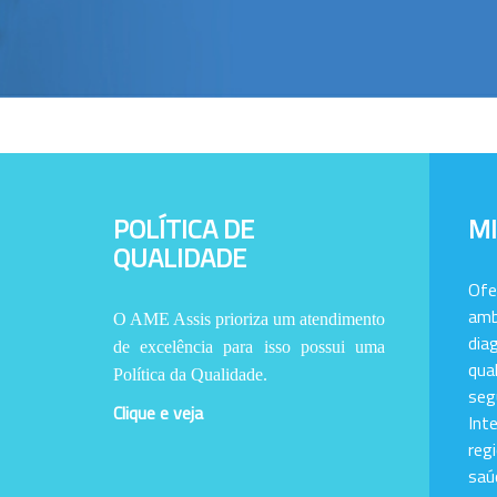
POLÍTICA DE
M
QUALIDADE
Of
amb
O AME Assis prioriza um atendimento
dia
de excelência para isso possui uma
qu
Política da Qualidade.
se
Clique e veja
Int
reg
saú