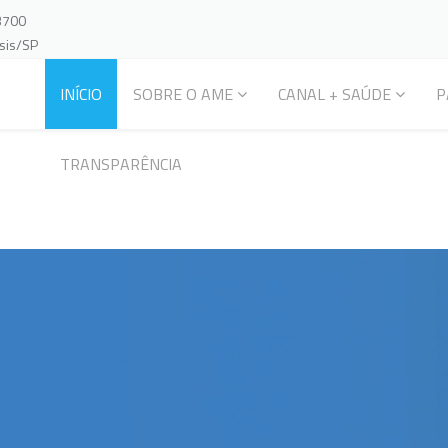
-3700
ssis/SP
INÍCIO
SOBRE O AME
CANAL + SAÚDE
P
TRANSPARÊNCIA