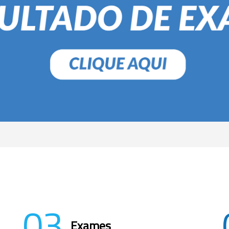
03
Exames