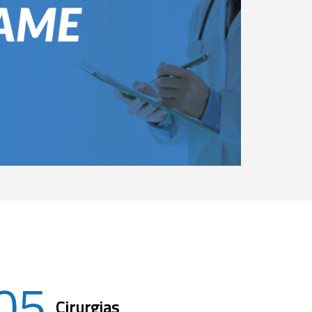
05
Cirurgias