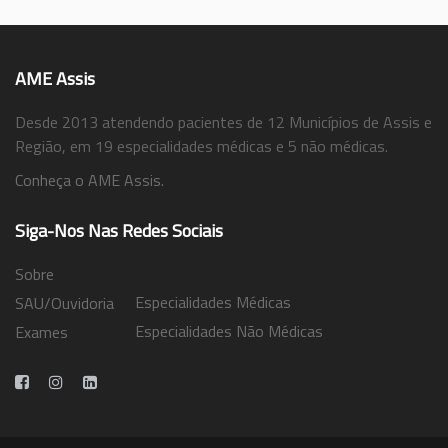
AME Assis
Desde 2013 atendendo pacientes de 12 Municípios de Assis e
Região, em 19 especialidades médicas e 5 não médicas.
Conheça o AME Assis.
Siga-Nos Nas Redes Sociais
Sobre
Especialidades Médicas
SAU/Ouvidoria
Especialidades Não Médicas
Exames
Trabalhe Conosco