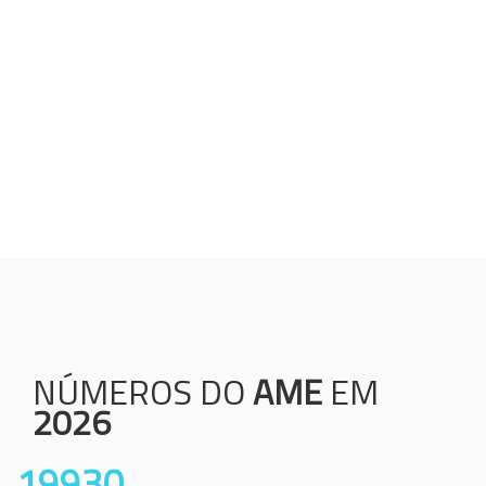
Humanização;
Resolutividade;
Ética;
Transparência;
Comprometimento;
Colaboração.
NÚMEROS DO
AME
EM
2026
19930