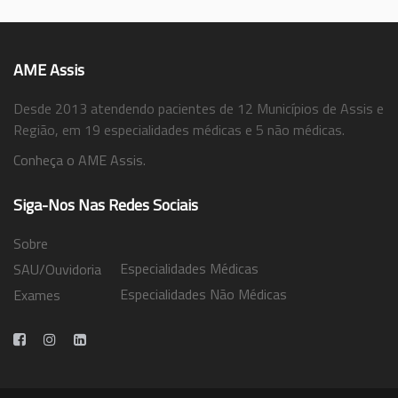
AME Assis
Desde 2013 atendendo pacientes de 12 Municípios de Assis e
Região, em 19 especialidades médicas e 5 não médicas.
Conheça o AME Assis.
Siga-Nos Nas Redes Sociais
Sobre
Especialidades Médicas
SAU/Ouvidoria
Especialidades Não Médicas
Exames
Trabalhe Conosco