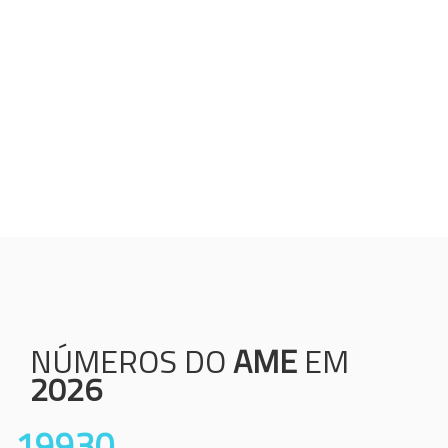
Humanização;
Resolutividade;
Ética;
Transparência;
Comprometimento;
Colaboração.
NÚMEROS DO
AME
EM
2026
19930