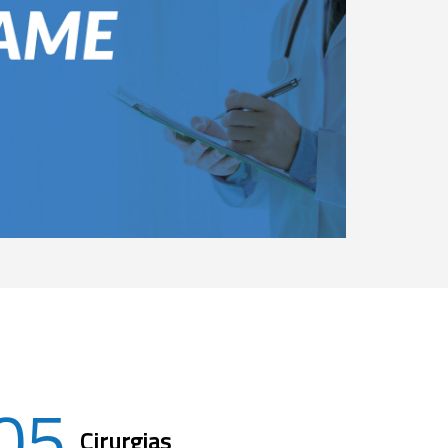
05
Cirurgias