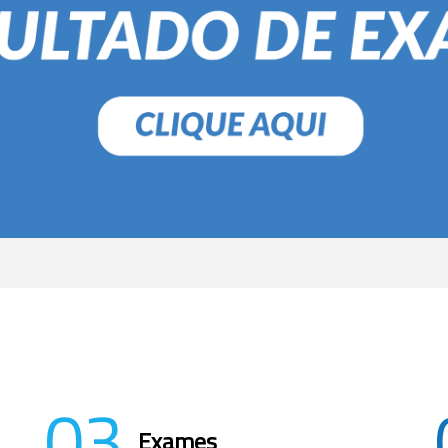
03
Exames