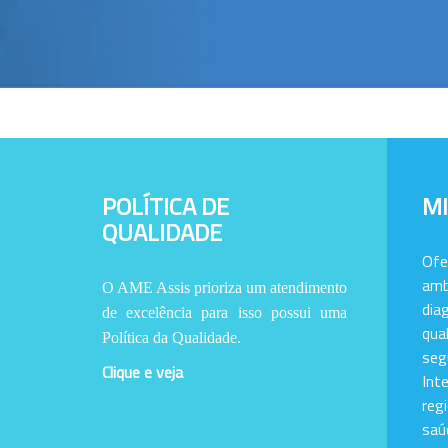
POLÍTICA DE
M
QUALIDADE
Of
amb
O AME Assis prioriza um atendimento
dia
de excelência para isso possui uma
qu
Política da Qualidade.
se
Clique e veja
Int
reg
saú