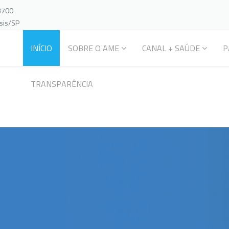
-3700
ssis/SP
INÍCIO
SOBRE O AME
CANAL + SAÚDE
P
TRANSPARÊNCIA