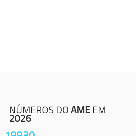
Humanização;
Resolutividade;
Ética;
Transparência;
Comprometimento;
Colaboração.
NÚMEROS DO
AME
EM
2026
19930