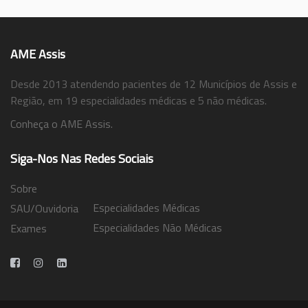
AME Assis
Desde 2013 atendendo pacientes de 12 Municípios de Assis e
Região, em 19 especialidades médicas e 5 não médicas.
Conheça o AME Assis.
Siga-Nos Nas Redes Sociais
Sobre
Especialidades Médicas
SAU/Ouvidoria
Especialidades Não Médicas
Exames
Trabalhe Conosco