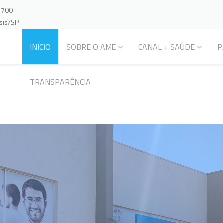
-3700
ssis/SP
INÍCIO
SOBRE O AME
CANAL + SAÚDE
P
TRANSPARÊNCIA