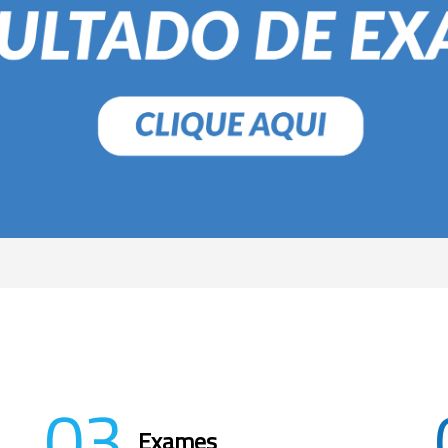
03
Exames