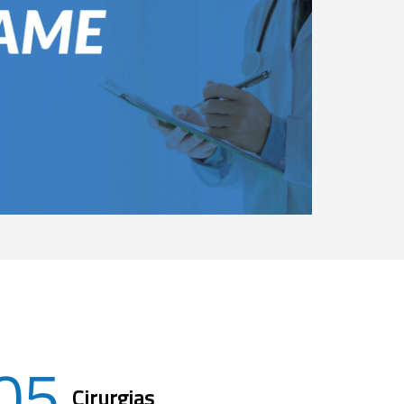
05
Cirurgias