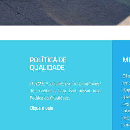
POLÍTICA DE
M
QUALIDADE
Of
amb
O AME Assis prioriza um atendimento
dia
de excelência para isso possui uma
qu
Política da Qualidade.
se
Clique e veja
Int
reg
saú