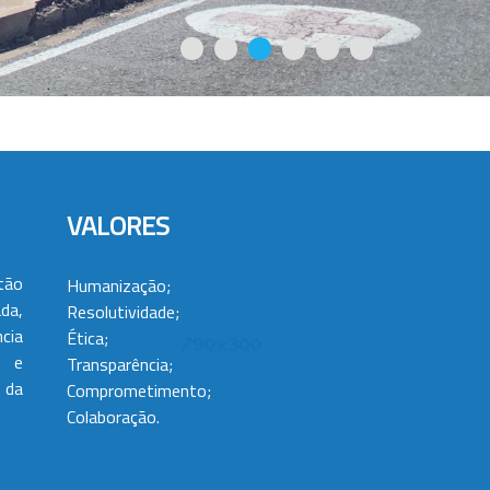
VALORES
tão
Humanização;
da,
Resolutividade;
cia
Ética;
 e
Transparência;
 da
Comprometimento;
Colaboração.