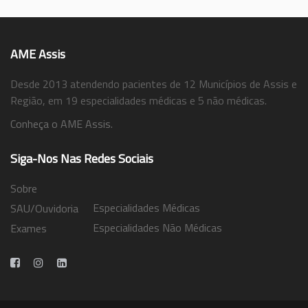
AME Assis
Desde 2013 atendendo pacientes de 12 Municípios de Assis e
Região, em 19 especialidades médicas e 5 não médicas.
Conheça o AME Assis.
Siga-Nos Nas Redes Sociais
Sobre
Especialidades Médicas
SAU/Ouvidoria
Especialidades Não Médicas
Exames
Trabalhe Conosco