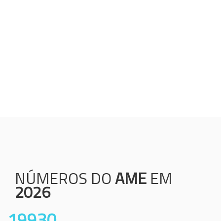
Humanização;
Resolutividade;
Ética;
Transparência;
Comprometimento;
Colaboração.
NÚMEROS DO
AME
EM
2026
19930