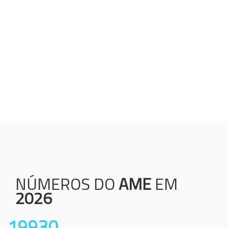
Humanização;
Resolutividade;
Ética;
Transparência;
Comprometimento;
Colaboração.
NÚMEROS DO
AME
EM
2026
19930