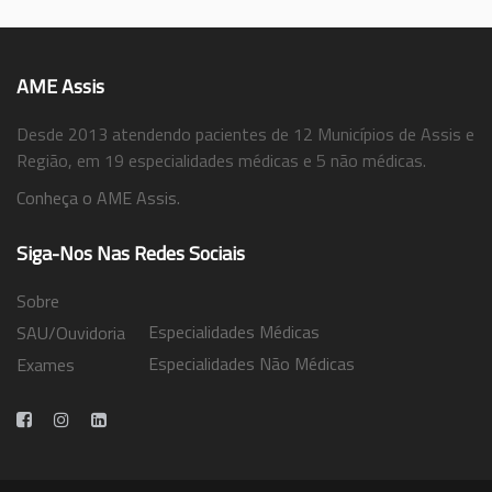
AME Assis
Desde 2013 atendendo pacientes de 12 Municípios de Assis e
Região, em 19 especialidades médicas e 5 não médicas.
Conheça o AME Assis.
Siga-Nos Nas Redes Sociais
Sobre
Especialidades Médicas
SAU/Ouvidoria
Especialidades Não Médicas
Exames
Trabalhe Conosco