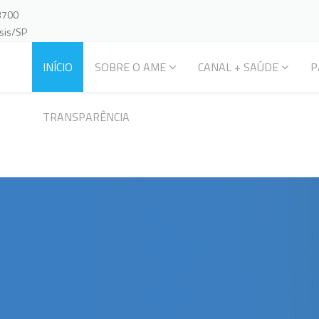
-3700
ssis/SP
INÍCIO
SOBRE O AME
CANAL + SAÚDE
P
TRANSPARÊNCIA