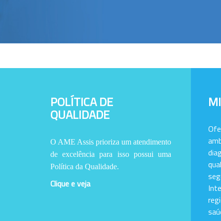
POLÍTICA DE
M
QUALIDADE
Of
amb
O AME Assis prioriza um atendimento
dia
de excelência para isso possui uma
qu
Política da Qualidade.
se
Clique e veja
Int
reg
saú