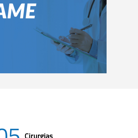
05
Cirurgias