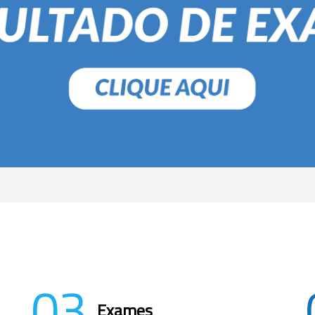
03
Exames