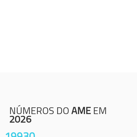
Humanização;
Resolutividade;
Ética;
Transparência;
Comprometimento;
Colaboração.
NÚMEROS DO
AME
EM
2026
19930