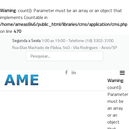
Warning
: count(): Parameter must be an array or an object that
implements Countable in
/home/ameas846/public_html/libraries/cms/application/cms.php
on line
470
Segunda a Sexta
7:00 as 19:00 - Telefone: (18) 3302-3700
Rua Elias Machado de Pádua, 540 - Vila Rodrigues - Assis/SP
Warning
:
count():
Parameter
must be
an array
or an
object
that