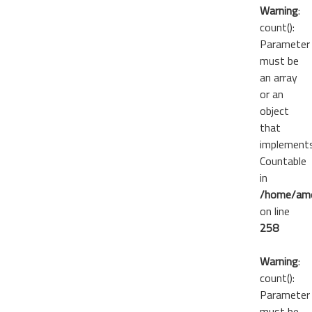
Warning
:
count():
Parameter
must be
an array
or an
object
that
implement
Countable
in
/home/ame
on line
258
Warning
:
count():
Parameter
must be