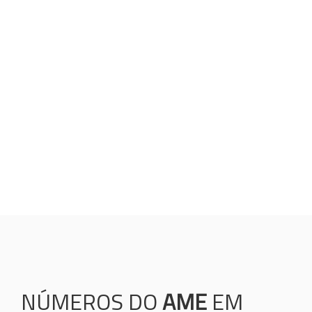
VALORES
Humanização;
Resolutividade;
Ética;
Transparência;
Comprometimento;
Colaboração.
NÚMEROS DO
AME
EM