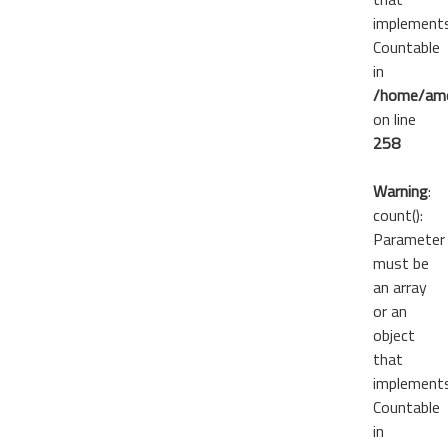
implement
Countable
in
/home/ame
on line
258
Warning
:
count():
Parameter
must be
an array
or an
object
that
implement
Countable
in