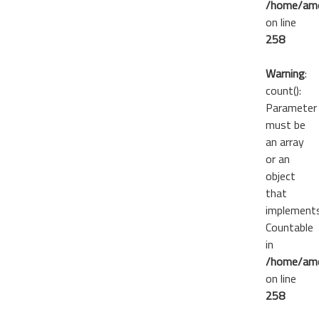
/home/ame
on line
258
Warning
:
count():
Parameter
must be
an array
or an
object
that
implement
Countable
in
/home/ame
on line
258