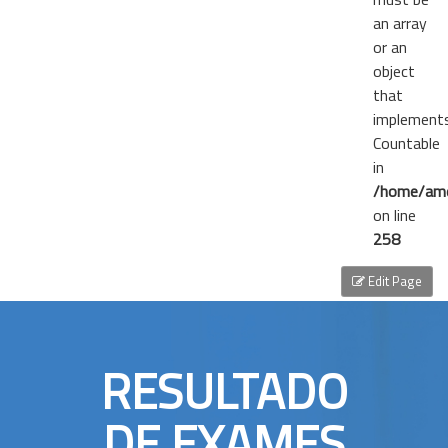
an array
or an
object
that
implement
Countable
in
/home/ame
on line
258
Edit Page
RESULTADO
DE EXAMES