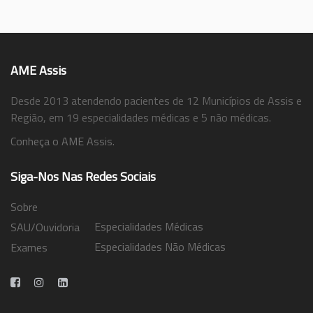
AME Assis
Desde 2013 atendendo pacientes de 12 Municípios de Assis e
Região, em 19 especialidades médicas e 5 não médicas.
Conheça o AME Assis.
Siga-Nos Nas Redes Sociais
Sobre
Especialidades Médicas
SAU/Ouvidoria
Especialidades Não Médicas
Exames
Trabalhe Conosco