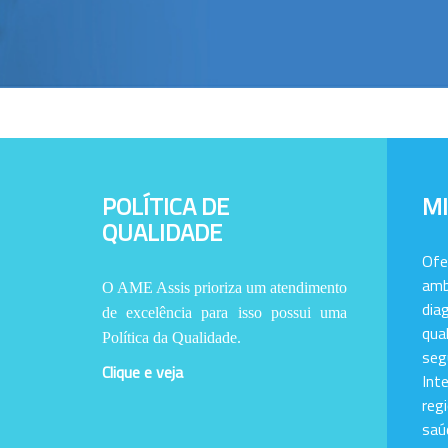
POLÍTICA DE
M
QUALIDADE
Of
amb
O AME Assis prioriza um atendimento
dia
de excelência para isso possui uma
qu
Política da Qualidade.
se
Clique e veja
Int
reg
saú