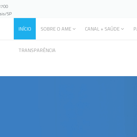
-3700
ssis/SP
INÍCIO
SOBRE O AME
CANAL + SAÚDE
P
TRANSPARÊNCIA