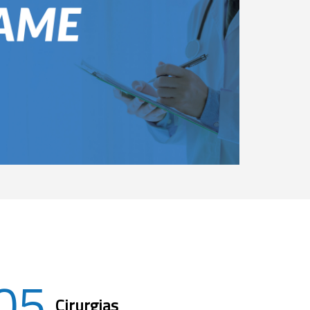
05
Cirurgias