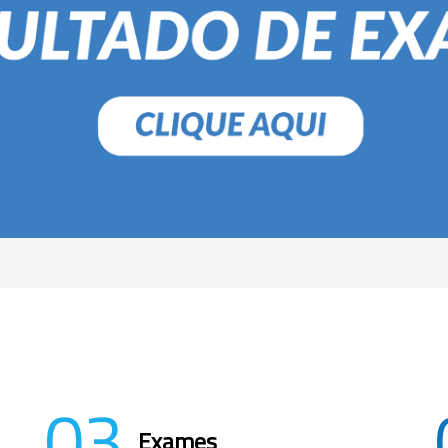
03
Exames