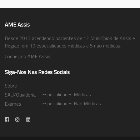
AME Assis
Desde 2013 atendendo pacientes de 12 Municípios de Assis e
Região, em 19 especialidades médicas e 5 não médicas.
Conheça o AME Assis.
Siga-Nos Nas Redes Sociais
Sobre
Especialidades Médicas
SAU/Ouvidoria
Especialidades Não Médicas
Exames
Trabalhe Conosco