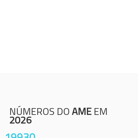
Humanização;
Resolutividade;
Ética;
Transparência;
Comprometimento;
Colaboração.
NÚMEROS DO
AME
EM
2026
19930