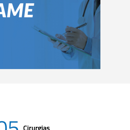
05
Cirurgias