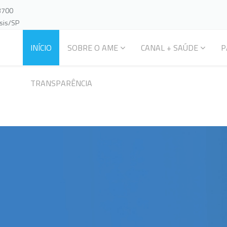
-3700
ssis/SP
INÍCIO
SOBRE O AME
CANAL + SAÚDE
P
TRANSPARÊNCIA