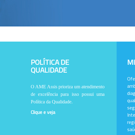
POLÍTICA DE
M
QUALIDADE
Of
amb
O AME Assis prioriza um atendimento
dia
de excelência para isso possui uma
qu
Política da Qualidade.
se
Clique e veja
Int
reg
saú