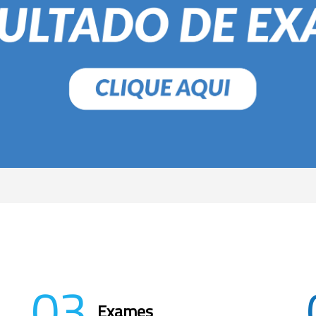
03
Exames