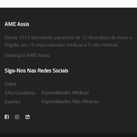
AME Assis
Desde 2013 atendendo pacientes de 12 Municípios de Assis e
Região, em 19 especialidades médicas e 5 não médicas.
Conheça o AME Assis.
Siga-Nos Nas Redes Sociais
Sobre
Especialidades Médicas
SAU/Ouvidoria
Especialidades Não Médicas
Exames
Trabalhe Conosco