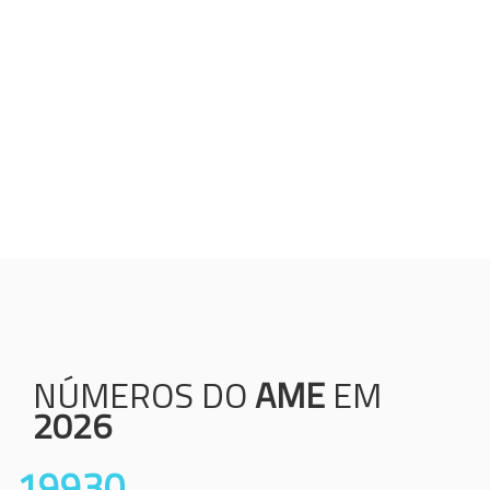
Humanização;
Resolutividade;
Ética;
Transparência;
Comprometimento;
Colaboração.
NÚMEROS DO
AME
EM
2026
19930