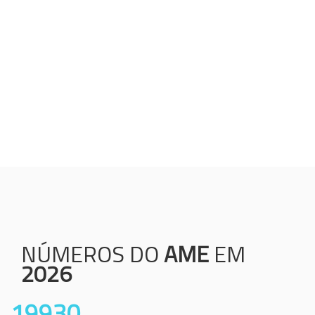
Humanização;
Resolutividade;
Ética;
Transparência;
Comprometimento;
Colaboração.
NÚMEROS DO
AME
EM
2026
19930