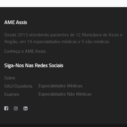
AME Assis
Desde 2013 atendendo pacientes de 12 Municípios de Assis e
Região, em 19 especialidades médicas e 5 não médicas.
Conheça o AME Assis.
Siga-Nos Nas Redes Sociais
Sobre
Especialidades Médicas
SAU/Ouvidoria
Especialidades Não Médicas
Exames
Trabalhe Conosco