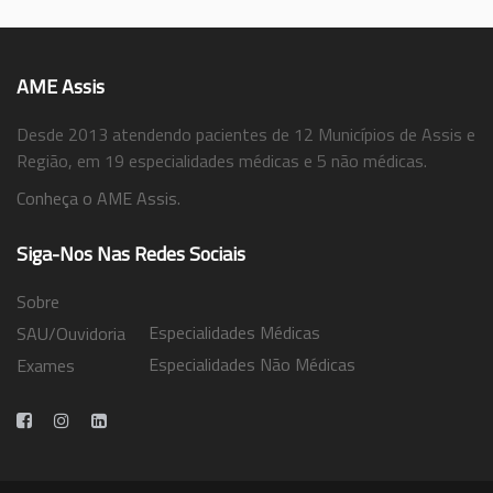
AME Assis
Desde 2013 atendendo pacientes de 12 Municípios de Assis e
Região, em 19 especialidades médicas e 5 não médicas.
Conheça o AME Assis.
Siga-Nos Nas Redes Sociais
Sobre
Especialidades Médicas
SAU/Ouvidoria
Especialidades Não Médicas
Exames
Trabalhe Conosco