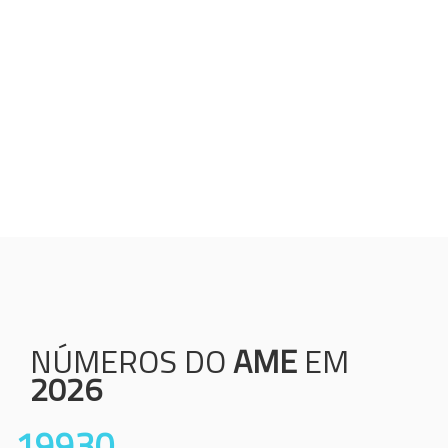
Humanização;
Resolutividade;
Ética;
Transparência;
Comprometimento;
Colaboração.
NÚMEROS DO
AME
EM
2026
19930