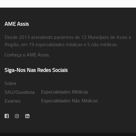
AME Assis
Desde 2013 atendendo pacientes de 12 Municípios de Assis e
Região, em 19 especialidades médicas e 5 não médicas.
Conheça o AME Assis.
Siga-Nos Nas Redes Sociais
Sobre
Especialidades Médicas
SAU/Ouvidoria
Especialidades Não Médicas
Exames
Trabalhe Conosco