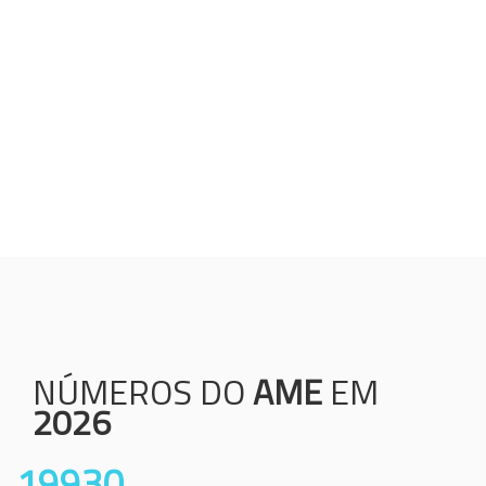
Humanização;
Resolutividade;
Ética;
Transparência;
Comprometimento;
Colaboração.
NÚMEROS DO
AME
EM
2026
19930