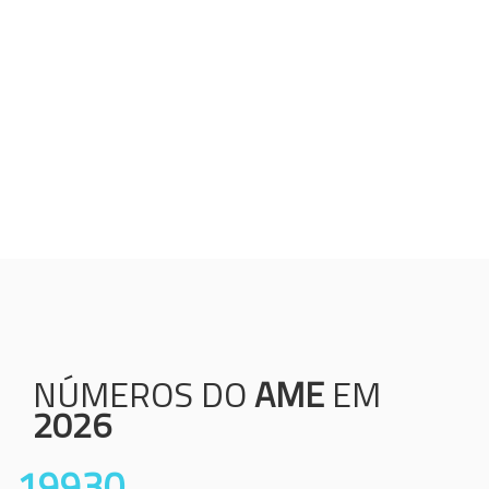
Humanização;
Resolutividade;
Ética;
Transparência;
Comprometimento;
Colaboração.
NÚMEROS DO
AME
EM
2026
19930