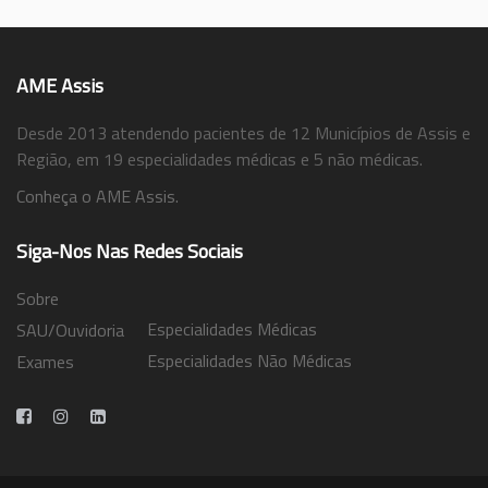
AME Assis
Desde 2013 atendendo pacientes de 12 Municípios de Assis e
Região, em 19 especialidades médicas e 5 não médicas.
Conheça o AME Assis.
Siga-Nos Nas Redes Sociais
Sobre
Especialidades Médicas
SAU/Ouvidoria
Especialidades Não Médicas
Exames
Trabalhe Conosco