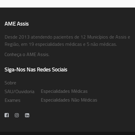
AME Assis
Desde 2013 atendendo pacientes de 12 Municípios de Assis e
Região, em 19 especialidades médicas e 5 não médicas.
Conheça o AME Assis.
Siga-Nos Nas Redes Sociais
Sobre
Especialidades Médicas
SAU/Ouvidoria
Especialidades Não Médicas
Exames
Trabalhe Conosco