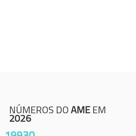
Humanização;
Resolutividade;
Ética;
Transparência;
Comprometimento;
Colaboração.
NÚMEROS DO
AME
EM
2026
19930