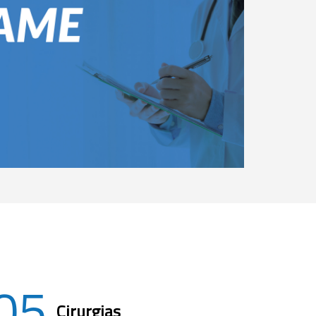
05
Cirurgias