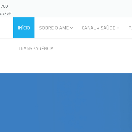
-3700
ssis/SP
INÍCIO
SOBRE O AME
CANAL + SAÚDE
P
TRANSPARÊNCIA