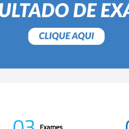
03
Exames