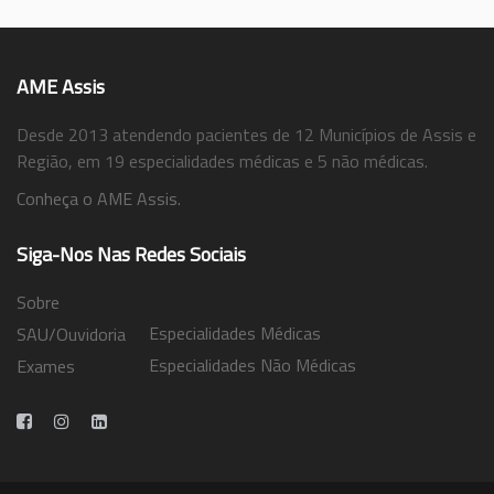
AME Assis
Desde 2013 atendendo pacientes de 12 Municípios de Assis e
Região, em 19 especialidades médicas e 5 não médicas.
Conheça o AME Assis.
Siga-Nos Nas Redes Sociais
Sobre
Especialidades Médicas
SAU/Ouvidoria
Especialidades Não Médicas
Exames
Trabalhe Conosco