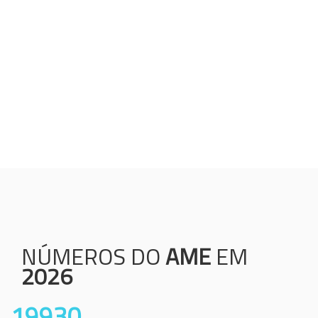
Humanização;
Resolutividade;
Ética;
Transparência;
Comprometimento;
Colaboração.
NÚMEROS DO
AME
EM
2026
19930