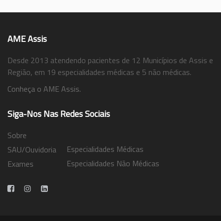
AME Assis
Desde 2013 atendendo pacientes de 12 Municípios de Assis e
Região, em 19 especialidades médicas e 5 não médicas.
Conheça o AME Assis.
Siga-Nos Nas Redes Sociais
Sobre
Especialidades Médicas
SAU/Ouvidoria
Especialidades Não Médicas
Exames
Trabalhe Conosco