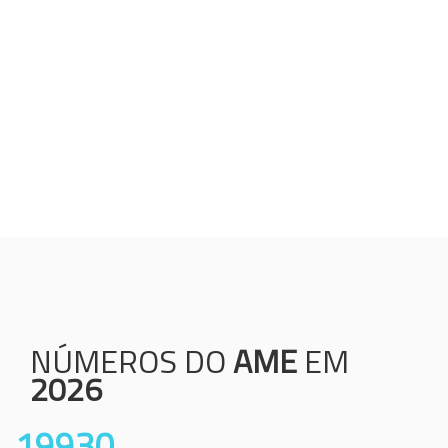
Humanização;
Resolutividade;
Ética;
Transparência;
Comprometimento;
Colaboração.
NÚMEROS DO
AME
EM
2026
19930