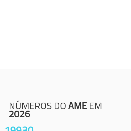
Humanização;
Resolutividade;
Ética;
Transparência;
Comprometimento;
Colaboração.
NÚMEROS DO
AME
EM
2026
19930