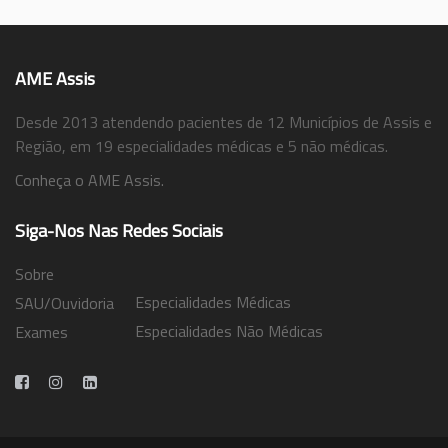
AME Assis
Desde 2013 atendendo pacientes de 12 Municípios de Assis e
Região, em 19 especialidades médicas e 5 não médicas.
Conheça o AME Assis.
Siga-Nos Nas Redes Sociais
Sobre
Especialidades Médicas
SAU/Ouvidoria
Especialidades Não Médicas
Exames
Trabalhe Conosco