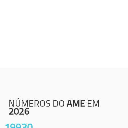
Humanização;
Resolutividade;
Ética;
Transparência;
Comprometimento;
Colaboração.
NÚMEROS DO
AME
EM
2026
19930