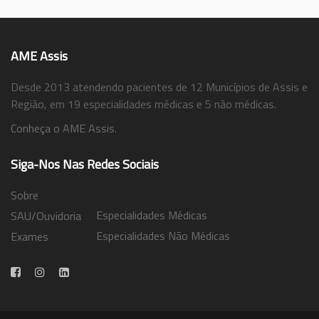
AME Assis
Desde 2013 atendendo pacientes de 12 Municípios de Assis e
Região, em 19 especialidades médicas e 5 não médicas.
Conheça o AME Assis.
Siga-Nos Nas Redes Sociais
Sobre
Especialidades Médicas
SAU/Ouvidoria
Especialidades Não Médicas
Exames
Trabalhe Conosco