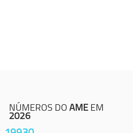
Humanização;
Resolutividade;
Ética;
Transparência;
Comprometimento;
Colaboração.
NÚMEROS DO
AME
EM
2026
19930