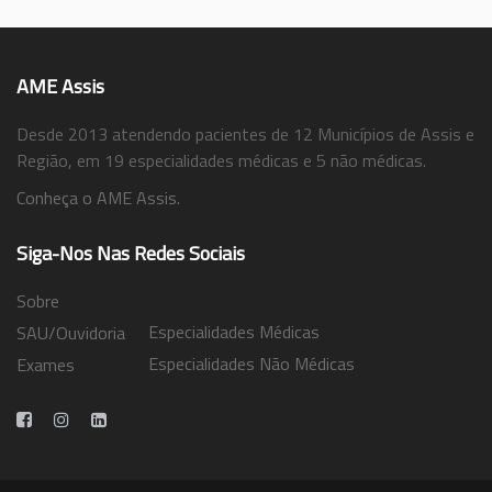
AME Assis
Desde 2013 atendendo pacientes de 12 Municípios de Assis e
Região, em 19 especialidades médicas e 5 não médicas.
Conheça o AME Assis.
Siga-Nos Nas Redes Sociais
Sobre
Especialidades Médicas
SAU/Ouvidoria
Especialidades Não Médicas
Exames
Trabalhe Conosco