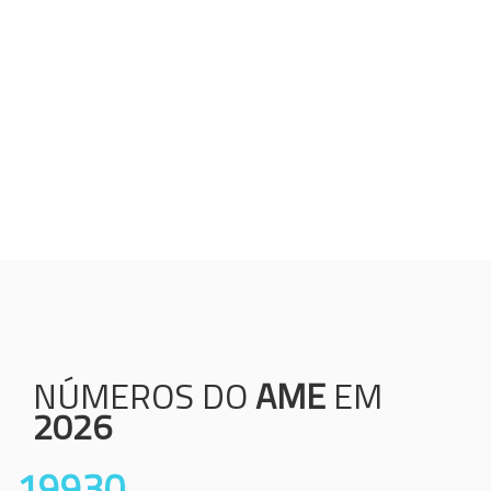
Humanização;
Resolutividade;
Ética;
Transparência;
Comprometimento;
Colaboração.
NÚMEROS DO
AME
EM
2026
19930