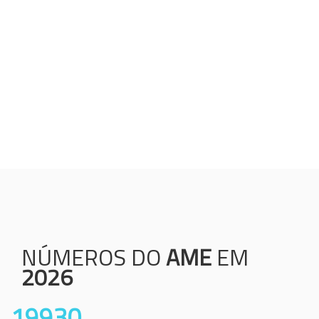
Humanização;
Resolutividade;
Ética;
Transparência;
Comprometimento;
Colaboração.
NÚMEROS DO
AME
EM
2026
19930