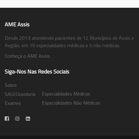
AME Assis
Desde 2013 atendendo pacientes de 12 Municípios de Assis e
Região, em 19 especialidades médicas e 5 não médicas.
Conheça o AME Assis.
Siga-Nos Nas Redes Sociais
Sobre
Especialidades Médicas
SAU/Ouvidoria
Especialidades Não Médicas
Exames
Trabalhe Conosco